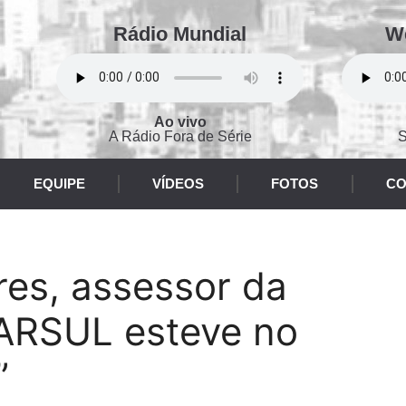
Rádio Mundial
W
Ao vivo
A Rádio Fora de Série
S
EQUIPE
VÍDEOS
FOTOS
CO
res, assessor da
FARSUL esteve no
”