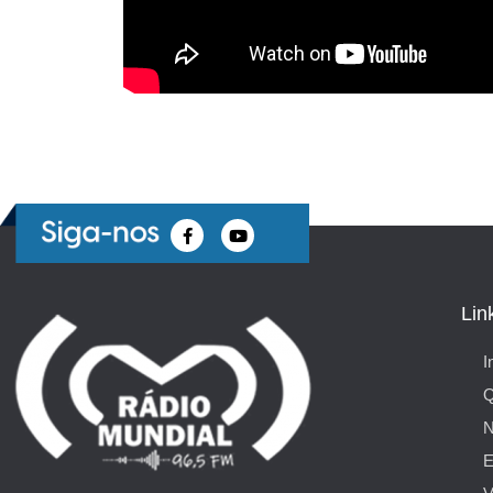
Lin
I
N
E