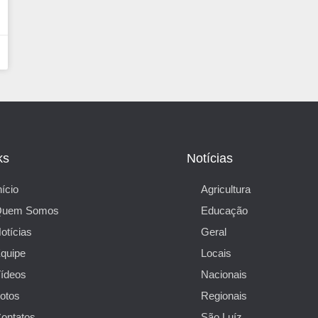
ks
Notícias
nício
Agricultura
Quem Somos
Educação
otícias
Geral
quipe
Locais
ídeos
Nacionais
otos
Regionais
ontatos
São Luíz