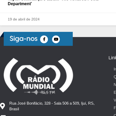
Department’
19 de abril de 2024
Lin
I
N
E
V
Rua José Bonifácio, 328 - Sala 506 a 509, Ijuí, RS,
F
Brasil
C