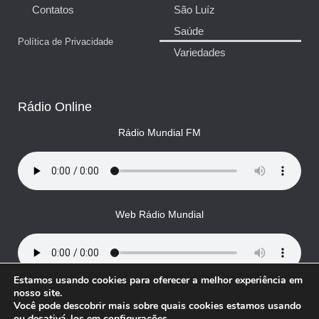
Contatos
São Luíz
Saúde
Política de Privacidade
Variedades
Rádio Online
Rádio Mundial FM
Web Rádio Mundial
Estamos usando cookies para oferecer a melhor experiência em
nosso site.
Você pode descobrir mais sobre quais cookies estamos usando
© Rádio Mundial, todos os direitos reservados
ou desativá-los em
configurações
.