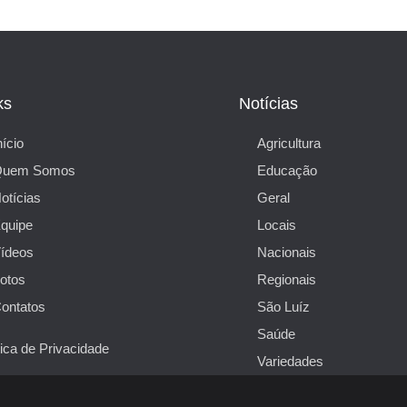
ks
Notícias
nício
Agricultura
Quem Somos
Educação
otícias
Geral
quipe
Locais
ídeos
Nacionais
otos
Regionais
ontatos
São Luíz
Saúde
tica de Privacidade
Variedades