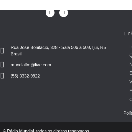
Lin
I
Rua José Bonifácio, 328 - Sala 506 a 509, Ijuí, RS,
Brasil
N
mundialfm@live.com
E
(55) 3332-9922
V
F
C
Polí
© Rádio Mundial, todos os direitos reservados