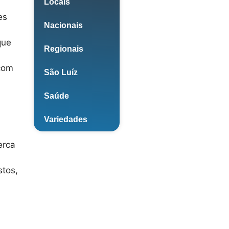
Locais
es
Nacionais
que
Regionais
 com
São Luíz
Saúde
Variedades
erca
stos,