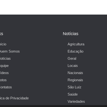
ks
Notícias
nício
Agricultura
Quem Somos
Educação
otícias
Geral
quipe
Locais
ídeos
Nacionais
otos
Regionais
ontatos
São Luíz
Saúde
tica de Privacidade
Variedades