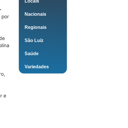
Locais
-
Nacionais
, por
Regionais
de
São Luíz
plina
Saúde
Variedades
ro,
r e