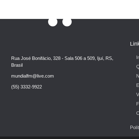
Lin
I
Rua José Bonifácio, 328 - Sala 506 a 509, Ijuí, RS,
Brasil
mundialfm@live.com
N
E
(55) 3332-9922
V
F
C
Polí