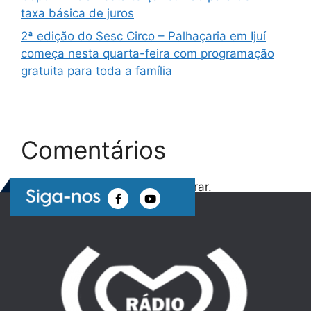
taxa básica de juros
2ª edição do Sesc Circo – Palhaçaria em Ijuí
começa nesta quarta-feira com programação
gratuita para toda a família
Comentários
Nenhum comentário para mostrar.