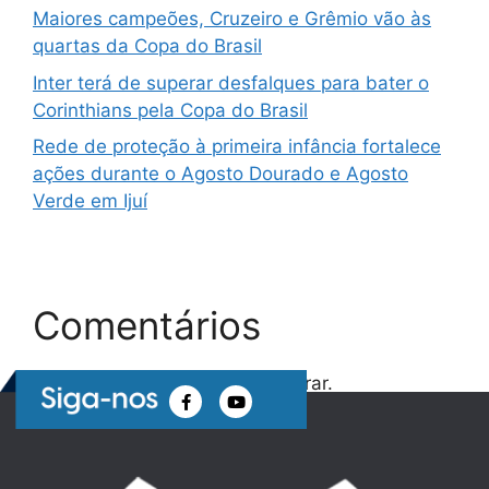
Maiores campeões, Cruzeiro e Grêmio vão às
quartas da Copa do Brasil
Inter terá de superar desfalques para bater o
Corinthians pela Copa do Brasil
Rede de proteção à primeira infância fortalece
ações durante o Agosto Dourado e Agosto
Verde em Ijuí
Comentários
Nenhum comentário para mostrar.