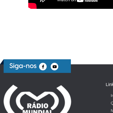
Lin
I
N