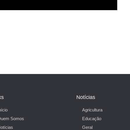
ks
Notícias
nício
Agricultura
Quem Somos
Educação
otícias
Geral