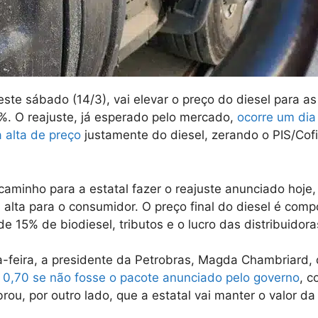
este sábado (14/3), vai elevar o preço do diesel para as
,6%. O reajuste, já esperado pelo mercado,
ocorre um dia
 alta de preço
justamente do diesel, zerando o PIS/Cof
caminho para a estatal fazer o reajuste anunciado hoje,
alta para o consumidor. O preço final do diesel é comp
e 15% de biodiesel, tributos e o lucro das distribuidora
ta-feira, a presidente da Petrobras, Magda Chambriard, 
$ 0,70 se não fosse o pacote anunciado pelo governo
, c
ou, por outro lado, que a estatal vai manter o valor da