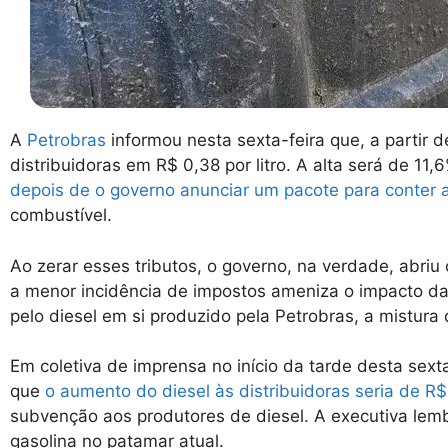
A
Petrobras
informou nesta sexta-feira que, a partir d
distribuidoras em R$ 0,38 por litro. A alta será de 11
depois de o governo anunciar um pacote para conter a
combustível.
Ao zerar esses tributos, o governo, na verdade, abriu 
a menor incidência de impostos ameniza o impacto da 
pelo diesel em si produzido pela Petrobras, a mistura d
Em coletiva de imprensa no início da tarde desta sex
que
o aumento do diesel às distribuidoras seria de R
subvenção aos produtores de diesel. A executiva lembr
gasolina no patamar atual.