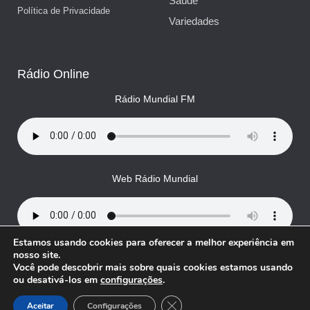
Saúde
Política de Privacidade
Variedades
Rádio Online
Rádio Mundial FM
Web Rádio Mundial
Estamos usando cookies para oferecer a melhor experiência em
nosso site.
Você pode descobrir mais sobre quais cookies estamos usando
© Rádio Mundial, todos os direitos reservados
ou desativá-los em
configurações
.
Close GDPR Cookie Banner
Aceitar
Configurações