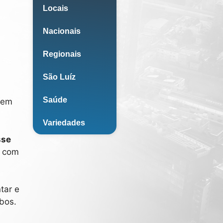
Locais
Nacionais
Regionais
São Luíz
Saúde
 em
Variedades
sse
o com
tar e
bos.