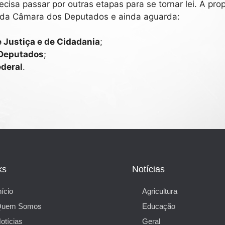
cisa passar por outras etapas para se tornar lei. A pro
s da Câmara dos Deputados e ainda aguarda:
 Justiça e de Cidadania
;
 Deputados
;
deral
.
ks
Notícias
nício
Agricultura
Quem Somos
Educação
otícias
Geral